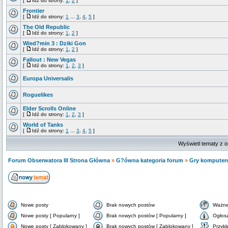
[
Idź do strony:
1
,
2
]
Frontier
[
Idź do strony:
1
...
3
,
4
,
5
]
The Old Republic
[
Idź do strony:
1
,
2
]
Wied?min 3 : Dziki Gon
[
Idź do strony:
1
,
2
]
Fallout : New Vegas
[
Idź do strony:
1
,
2
,
3
]
Europa Universalis
Roguelikes
Elder Scrolls Online
[
Idź do strony:
1
,
2
,
3
]
World of Tanks
[
Idź do strony:
1
...
3
,
4
,
5
]
Wyświetl tematy z o
Forum Obserwatora III Strona Główna
»
G?ówna kategoria forum
»
Gry komputer
Nowe posty
Brak nowych postów
Ważne
Nowe posty [ Popularny ]
Brak nowych postów [ Popularny ]
Ogłos
Nowe posty [ Zablokowany ]
Brak nowych postów [ Zablokowany ]
Przykl