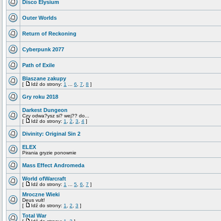
Disco Elysium
Outer Worlds
Return of Reckoning
Cyberpunk 2077
Path of Exile
Blaszane zakupy
[
Idź do strony:
1
...
6
,
7
,
8
]
Gry roku 2018
Darkest Dungeon
Czy odwa?ysz si? wej?? do...
[
Idź do strony:
1
,
2
,
3
,
4
]
Divinity: Original Sin 2
ELEX
Pirania gryzie ponownie
Mass Effect Andromeda
World ofWarcraft
[
Idź do strony:
1
...
5
,
6
,
7
]
Mroczne Wieki
Deus vult!
[
Idź do strony:
1
,
2
,
3
]
Total War