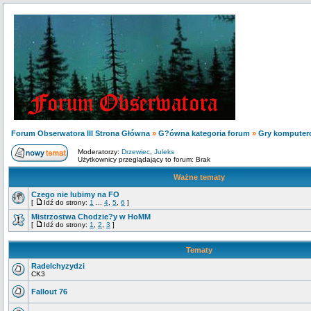
Forum Obserwatora III Strona Główna
»
G?ówna kategoria forum
»
Gry komputer
Moderatorzy:
Drzewiec
,
Juleks
Użytkownicy przeglądający to forum: Brak
Ważne tematy
Czego nie lubimy na FO
[
Idź do strony:
1
...
4
,
5
,
6
]
Mistrzostwa Chodzie?y w HoMM
[
Idź do strony:
1
,
2
,
3
]
Tematy
Radelchyzydzi
CK3
Fallout 76