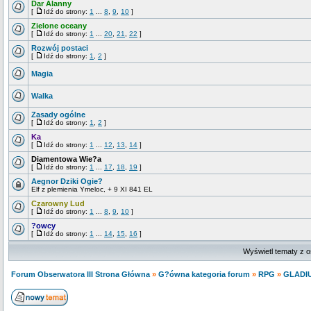
Dar Alanny
[
Idź do strony:
1
...
8
,
9
,
10
]
Zielone oceany
[
Idź do strony:
1
...
20
,
21
,
22
]
Rozwój postaci
[
Idź do strony:
1
,
2
]
Magia
Walka
Zasady ogólne
[
Idź do strony:
1
,
2
]
Ka
[
Idź do strony:
1
...
12
,
13
,
14
]
Diamentowa Wie?a
[
Idź do strony:
1
...
17
,
18
,
19
]
Aegnor Dziki Ogie?
Elf z plemienia Ymeloc, + 9 XI 841 EL
Czarowny Lud
[
Idź do strony:
1
...
8
,
9
,
10
]
?owcy
[
Idź do strony:
1
...
14
,
15
,
16
]
Wyświetl tematy z o
Forum Obserwatora III Strona Główna
»
G?ówna kategoria forum
»
RPG
»
GLADI