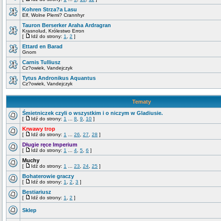
Kohren Strza?a Lasu
Elf, Wolne Plemi? Crannhyr
Tauron Berserker Araha Ardragran
Krasnolud, Królestwo Erron
[
Idź do strony:
1
,
2
]
Ettard en Barad
Gnom
Carnis Tulliusz
Cz?owiek, Vandejczyk
Tytus Andronikus Aquantus
Cz?owiek, Vandejczyk
Tematy
Śmietniczek czyli o wszystkim i o niczym w Gladiusie.
[
Idź do strony:
1
...
8
,
9
,
10
]
Krwawy trop
[
Idź do strony:
1
...
26
,
27
,
28
]
Długie ręce Imperium
[
Idź do strony:
1
...
4
,
5
,
6
]
Muchy
[
Idź do strony:
1
...
23
,
24
,
25
]
Bohaterowie graczy
[
Idź do strony:
1
,
2
,
3
]
Bestiariusz
[
Idź do strony:
1
,
2
]
Sklep