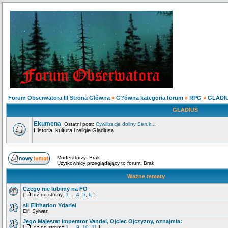
Forum Obserwatora III Strona Główna
»
G?ówna kategoria forum
»
RPG
»
GLADI
GLADIUS
Ekumena
Ostatni post:
Cywilizacje doliny Seruk...
Historia, kultura i religie Gladiusa
Moderatorzy: Brak
Użytkownicy przeglądający to forum: Brak
Ważne tematy
Czego nie lubimy na FO
[
Idź do strony:
1
...
4
,
5
,
6
]
sil Elltharion Ydariel
Elf, Sylwan
Jego Majestat Imperator Vandei, Ojciec Ojczyzny, oznajmia:
[
Idź do strony:
1
...
9
,
10
,
11
]