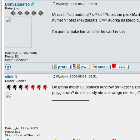
DonSzumerro
Wysłany: 2006-05-29, 21:19
Patrycjusz
Mi osobi?cie podobaj? si? ksi??ki pisane pzez
Mar
numer V" oraz Ma?gorzata K?y? auorka naszego cu
_________________
I'm gonna make him an offer he can't refuse
Dołączył: 29 Maj 2006
Posty: 81
Skąd: Chodzie?
silek
Wysłany: 2006-08-27, 14:51
Książę Elektor
Do grona moich ulubionych autorow do??czona zosta
przygotowa? do olimpiady nic ciekawego nie znajd?.
_________________
Dołączyła: 12 Lip 2005
Posty: 611
Skąd: Chodzie?/Pozna?