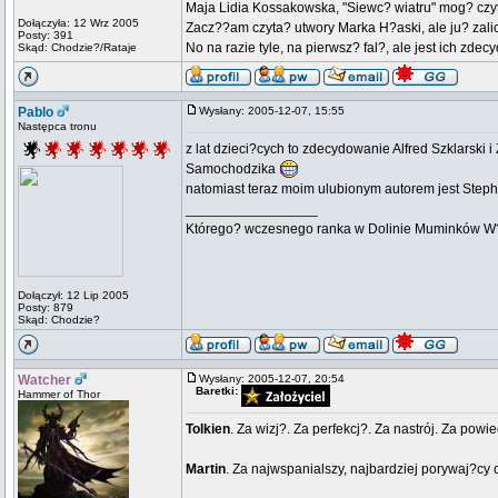
Maja Lidia Kossakowska, "Siewc? wiatru" mog? cz
Dołączyła: 12 Wrz 2005
Zacz??am czyta? utwory Marka H?aski, ale ju? zali
Posty: 391
No na razie tyle, na pierwsz? fal?, ale jest ich zde
Skąd: Chodzie?/Rataje
Pablo
Wysłany: 2005-12-07, 15:55
Następca tronu
z lat dzieci?cych to zdecydowanie Alfred Szklarsk
Samochodzika
natomiast teraz moim ulubionym autorem jest Steph
_________________
Którego? wczesnego ranka w Dolinie Muminków W?óc
Dołączył: 12 Lip 2005
Posty: 879
Skąd: Chodzie?
Watcher
Wysłany: 2005-12-07, 20:54
Baretki:
Hammer of Thor
Tolkien
. Za wizj?. Za perfekcj?. Za nastrój. Za p
Martin
. Za najwspanialszy, najbardziej porywaj?cy 