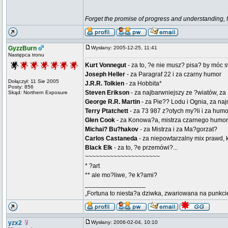
Forget the promise of progress and understanding, for
GyzzBurn
Wysłany: 2005-12-25, 11:41
Następca tronu
Kurt Vonnegut
- za to, ?e nie musz? pisa? by móc 
Joseph Heller
- za Paragraf 22 i za czarny humor
Dołączył: 11 Sie 2005
J.R.R. Tolkien
- za Hobbita*
Posty: 856
Steven Erikson
- za najbarwniejszy ze ?wiatów, za 
Skąd: Northern Exposure
George R.R. Martin
- za Pie?? Lodu i Ognia, za n
Terry Ptatchett
- za 73 987 z?otych my?li i za humo
Glen Cook
- za Konowa?a, mistrza czarnego humor
Michai? Bu?hakov
- za Mistrza i za Ma?gorzat?
Carlos Castaneda
- za niepowtarzalny mix prawd, 
Black Elk
- za to, ?e przemówi?...
~~~~~~~~~~~~~~~~~~~~~
* ?art
** ale mo?liwe, ?e k?ami?
_________________
„Fortuna to niesta?a dziwka, zwariowana na punkcie
yzx2
Wysłany: 2006-02-04, 10:10