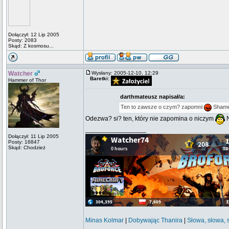
Dołączył: 12 Lip 2005
Posty: 2083
Skąd: Z kosmosu...
Watcher
Wysłany: 2005-12-10, 12:29
Baretki:
Hammer of Thor
darthmateusz napisał/a:
Ten to zawsze o czym? zapomni
Shame
Odezwa? si? ten, który nie zapomina o niczym
N
_________________
Dołączył: 11 Lip 2005
Posty: 16847
Skąd: Chodzież
Minas Kolmar
|
Dobywając Thanira
|
Słowa, słowa, 