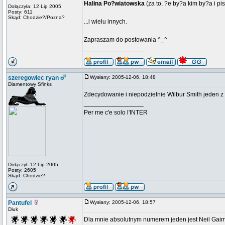
Halina Po?wiatowska
(za to, ?e by?a kim by?a i p
Dołączyła: 12 Lip 2005
Posty: 611
Skąd: Chodzie?/Pozna?
...i wielu innych.
Zapraszam do postowania ^_^
_________________
szeregowiec ryan
Wysłany: 2005-12-06, 18:48
Diamentowy Sfinks
Zdecydowanie i niepodzielnie
Wilbur Smith
jeden z 
_________________
Per me c'e solo l'INTER
Dołączył: 12 Lip 2005
Posty: 2605
Skąd: Chodzie?
Pantufel
Wysłany: 2005-12-06, 18:57
Diuk
Dla mnie absolutnym numerem jeden jest Neil Gaiman