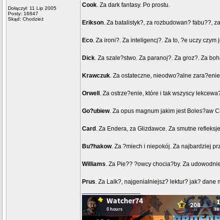
Cook
. Za dark fantasy. Po prostu.
Dołączył: 11 Lip 2005
Posty: 16847
Skąd: Chodzież
Erikson
. Za batalistyk?, za rozbudowan? fabu??,
Eco
. Za ironi?. Za inteligencj?. Za to, ?e uczy cz
Dick
. Za szale?stwo. Za paranoj?. Za groz?. Za boha
Krawczuk
. Za ostateczne, nieodwo?alne zara?enie 
Orwell
. Za ostrze?enie, które i tak wszyscy lekcewa
Go?ubiew
. Za opus magnum jakim jest Boles?aw Chr
Card
. Za Endera, za Glizdawce. Za smutne refleksj
Bu?hakow
. Za ?miech i niepokój. Za najbardziej p
Williams
. Za Pie?? ?owcy chocia?by. Za udowodnie
Prus
. Za Lalk?, najgenialniejsz? lektur? jak? dane 
_________________