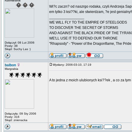
Rzemieślnik
Wi?c zaczn? od naszrgo rodaka, czyli Andrzeja Sa
em tylko 3 ksi??ki, ale stwierdzam, ?e jest genialny!!
_________________
WE WILL FLY TO THE EMPIRE OF STEELGODS
TO DISCOVER THE SECRET OF STORMS
AND AGAINST THE BLACK PRIDE OF THE TYRAN
WE'LL USE IT TO DEFEND OUR THRONE
Dołączył: 08 Lut 2006
"Rhapsody" - "Power of the Dragonflame, The Pride 
Posty: 38
Skąd: Suchy Las :)
balbon
Wysłany: 2006-03-10, 17:19
Margrabia
A to jedna z moich ulubionych ksi??ek , a co za tym i
Dołączyła: 09 Sty 2006
Posty: 316
Skąd: znienacka