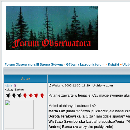
Forum Obserwatora III Strona Główna
»
G?ówna kategoria forum
»
Książki
»
Ulub
Autor
silek
Wysłany: 2005-12-06, 18:29
Ulubiony autor
Książę Elektor
Pytanie zawarte w temacie. Czy macie swojego uluio
Moimi ulubionymi autorami s? :
Marta Fox
(mam mnóstwo jej ksi??ek, ale nadal cze
Dorota Terakowska
(a tu za "Tam gdzie spadaj? Ani
Wis?awa Szymborska
(za trafne spostrze?enia i
Andrzej Bursa
(za wszystko praktycznie)