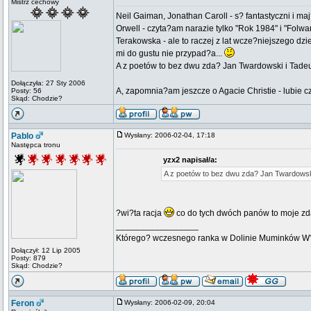
Mistrz cechowy
Neil Gaiman, Jonathan Caroll - s? fantastyczni i maj
Orwell - czyta?am narazie tylko "Rok 1984" i "Folw
Terakowska - ale to raczej z lat wcze?niejszego dz
mi do gustu nie przypad?a...
A z poetów to bez dwu zda? Jan Twardowski i Tadeus
Dołączyła: 27 Sty 2006
A, zapomnia?am jeszcze o Agacie Christie - lubie 
Posty: 56
Skąd: Chodzie?
Pablo
Wysłany: 2006-02-04, 17:18
Następca tronu
yzx2 napisał/a:
A z poetów to bez dwu zda? Jan Twardowski
?wi?ta racja
co do tych dwóch panów to moje zd
_________________
Którego? wczesnego ranka w Dolinie Muminków W?óc
Dołączył: 12 Lip 2005
Posty: 879
Skąd: Chodzie?
Feron
Wysłany: 2006-02-09, 20:04