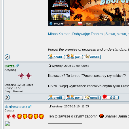
Minas Kolmar
|
Dobywając Thanira
|
Słowa, słowa, 
Forget the promise of progress and understanding, for
Gazza
Wysłany: 2005-12-09, 06:58
Arcymag
Krawczuk? To ten od "Poczet cesarzy rzymskich"?
Dołączył: 12 Lip 2005
PS: w Twojej wyliczance zabrak?o chyba tylko Pratc
Posty: 3777
Skąd: Poznań
darthmateusz
Wysłany: 2005-12-10, 11:55
Cesarz
Ten to zawsze o czym? zapomni
Shame! Damn 
_________________