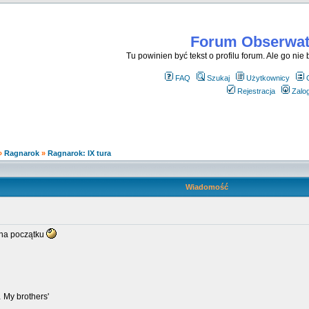
Forum Obserwato
Tu powinien być tekst o profilu forum. Ale go nie be
FAQ
Szukaj
Użytkownicy
Rejestracja
Zalog
»
Ragnarok
»
Ragnarok: IX tura
Wiadomość
 na początku
 My brothers'