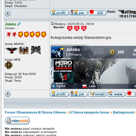
Posty: 7213
Skąd: Chodzież
Klub:
Juleks
Wysłany: 2020-05-21, 09:04
Baretki:
Cesarz
Kolegożanka widzę Slanesshem gra.
_________________
Armia WH40k:
Armia WFB:
Dołączył: 30 Kwi 2009
Posty: 2035
Skąd: Terra
Forum Obserwatora III Strona Główna
»
G?ówna kategoria forum
»
Battleground
Nie możesz
pisać nowych tematów
Nie możesz
odpowiadać w tematach
Nie możesz
zmieniać swoich postów