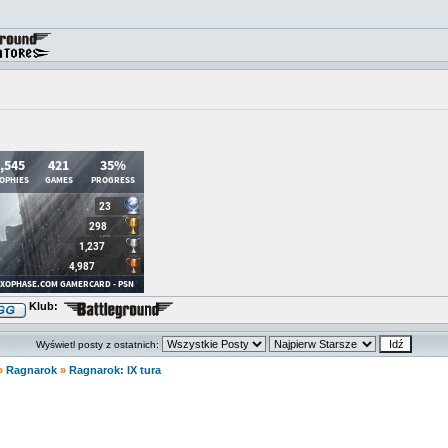
Klub:
Wyświetl posty z ostatnich:
»
Ragnarok
»
Ragnarok: IX tura