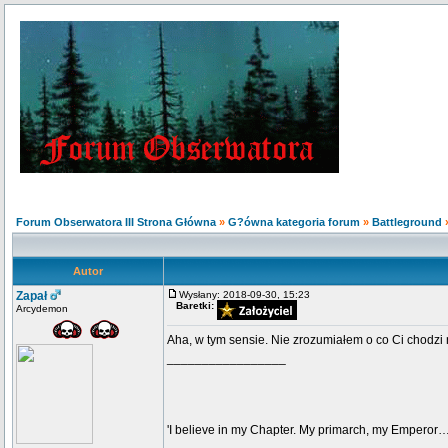
Forum Obserwatora III Strona Główna
»
G?ówna kategoria forum
»
Battleground
Autor
Zapał
Wysłany: 2018-09-30, 15:23
Baretki:
Arcydemon
Aha, w tym sensie. Nie zrozumiałem o co Ci chodzi
_________________
'I believe in my Chapter. My primarch, my Emperor…