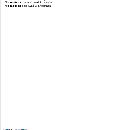
Nie możesz
usuwać swoich postów
Nie możesz
głosować w ankietach
phpBB
by
przemo