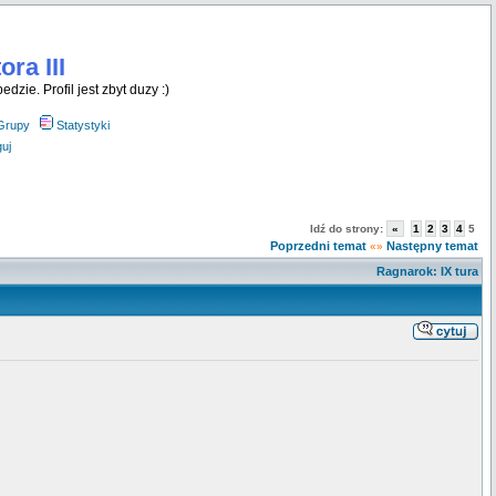
ra III
dzie. Profil jest zbyt duzy :)
Grupy
Statystyki
uj
Idź do strony:
«
1
2
3
4
5
Poprzedni temat
Następny temat
«»
Ragnarok: IX tura