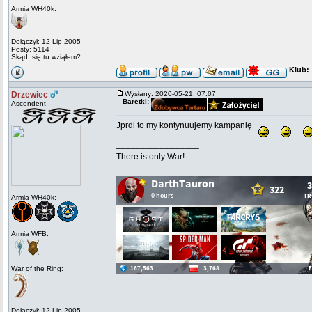
Armia WH40k:
Dołączył: 12 Lip 2005
Posty: 5114
Skąd: się tu wziąłem?
Klub:
Drzewiec
Wysłany: 2020-05-21, 07:07
Baretki:
Ascendent
Jprdl to my kontynuujemy kampanię
_________________
There is only War!
Armia WH40k:
Armia WFB:
War of the Ring:
Dołączył: 12 Lip 2005