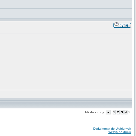
Idź do strony:
«
1
2
3
4
5
Dodaj temat do Ulubionych
Wersja do druku