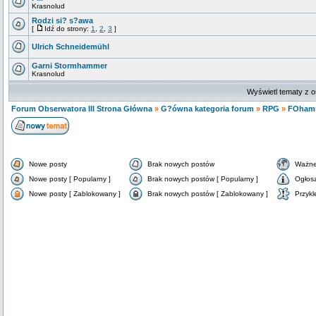
Krasnolud
Rodzi si? s?awa
[
Idź do strony:
1
,
2
,
3
]
Ulrich Schneidemühl
Garni Stormhammer
Krasnolud
Wyświetl tematy z o
Forum Obserwatora III Strona Główna
»
G?ówna kategoria forum
»
RPG
»
FOham
Nowe posty
Brak nowych postów
Ważne
Nowe posty [ Popularny ]
Brak nowych postów [ Popularny ]
Ogłos
Nowe posty [ Zablokowany ]
Brak nowych postów [ Zablokowany ]
Przykl