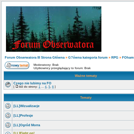
Forum Obserwatora III Strona Główna
»
G?ówna kategoria forum
»
RPG
»
FOham
Moderatorzy: Brak
Użytkownicy przeglądający to forum: Brak
Ważne tematy
Czego nie lubimy na FO
[
Idź do strony:
1
...
4
,
5
,
6
]
Tematy
[LL]Wizualizacje
[LL]Profesje
[LL]Ogród Morra
[LL]Fight on!