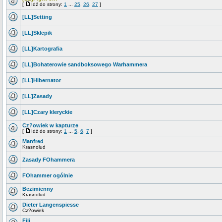
[
Idź do strony:
1
...
25
,
26
,
27
]
[LL]Setting
[LL]Sklepik
[LL]Kartografia
[LL]Bohaterowie sandboksowego Warhammera
[LL]Hibernator
[LL]Zasady
[LL]Czary kleryckie
Cz?owiek w kapturze
[
Idź do strony:
1
...
5
,
6
,
7
]
Manfred
Krasnolud
Zasady FOhammera
FOhammer ogólnie
Bezimienny
Krasnolud
Dieter Langenspiesse
Cz?owiek
Fili