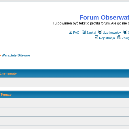
Forum Obserwato
Tu powinien być tekst o profilu forum. Ale go nie be
FAQ
Szukaj
Użytkownicy
Rejestracja
Zalog
»
Warsztaty Bitewne
żne tematy
Tematy