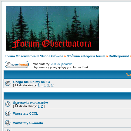
Forum Obserwatora III Strona Główna
»
G?ówna kategoria forum
»
Battleground
Moderatorzy:
Juleks
,
jacoleko
Użytkownicy przeglądający to forum: Brak
Wa
Czego nie lubimy na FO
[
Idź do strony:
1
...
4
,
5
,
6
]
Statystyka warsztatów
[
Idź do strony:
1
,
2
]
Warsztaty CCXL
Warsztaty CCXXXIX