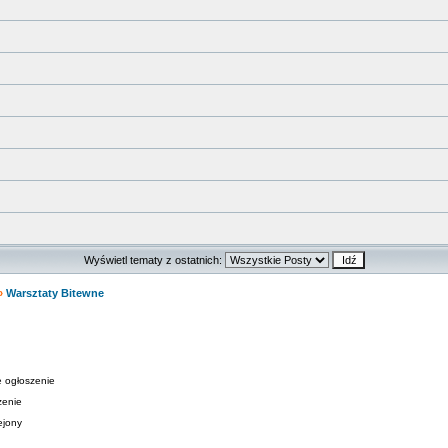
Wyświetl tematy z ostatnich:
»
Warsztaty Bitewne
 ogłoszenie
zenie
ejony