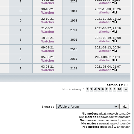
1
2257
Watcher
Watcher
30-10-21
2021-10-30, 13:26
0
1861
Watcher
Watcher
22-10-21
2021-10-22, 23:12
0
1963
Watcher
Watcher
21-08-21
2021-08-27, 21:19
1
2701
Watcher
Watcher
18-08-21
2021-08-19, 18:58
3
3601
Watcher
Watcher
09-08-21
2021-08-13, 00:54
1
2518
Watcher
Watcher
05-08-21
2021-08-05, 11:11
0
2017
Watcher
Watcher
03-08-21
2021-08-04, 01:07
1
2137
Watcher
Watcher
Strona
1
z
10
Idź do strony:
1
2
3
4
5
6
7
8
9
10
»
Skocz do:
Nie możesz
pisać nowych tematów
Nie możesz
odpowiadać w tematach
Nie możesz
zmieniać swoich postów
Nie możesz
usuwać swoich postów
Nie możesz
głosować w ankietach