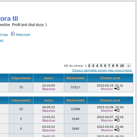
ra III
dzie. Profil jest zbyt duzy :)
Grupy
Statystyki
uj
Idź do strony:
1
2
3
4
5
6
7
8
9
10
»
Oznacz wszystkie tematy jako przeczytane
Odpowiedzi
Autor
Wyświetleń
Ostatni post
10-10-05
2010-02-15, 01:11
75
57517
Watcher
Watcher
Odpowiedzi
Autor
Wyświetleń
Ostatni post
29-05-22
2023-12-09, 22:43
22
12589
Watcher
Watcher
13-03-22
2022-04-07, 23:16
2
3148
Watcher
Watcher
03-03-22
2022-03-03, 23:44
0
1840
Watcher
Watcher
20-02-22
2022-02-20, 00:33