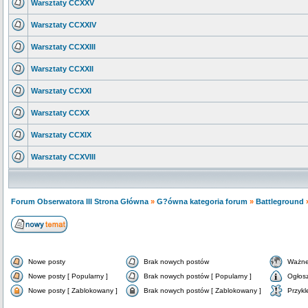
Warsztaty CCXXV
Warsztaty CCXXIV
Warsztaty CCXXIII
Warsztaty CCXXII
Warsztaty CCXXI
Warsztaty CCXX
Warsztaty CCXIX
Warsztaty CCXVIII
Forum Obserwatora III Strona Główna
»
G?ówna kategoria forum
»
Battleground
Nowe posty
Brak nowych postów
Ważne
Nowe posty [ Popularny ]
Brak nowych postów [ Popularny ]
Ogłos
Nowe posty [ Zablokowany ]
Brak nowych postów [ Zablokowany ]
Przykl