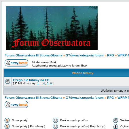
Forum Obserwatora III Strona Główna
»
G?ówna kategoria forum
»
RPG
»
WFRP 4
Moderatorzy: Brak
Użytkownicy przeglądający to forum: Brak
Ważne tematy
Czego nie lubimy na FO
[
Idź do strony:
1
...
4
,
5
,
6
]
Wyświetl tematy z o
Forum Obserwatora III Strona Główna
»
G?ówna kategoria forum
»
RPG
»
WFRP 4
Nowe posty
Brak nowych postów
Ważne
Nowe posty [ Popularny ]
Brak nowych postów [ Popularny ]
Ogłos