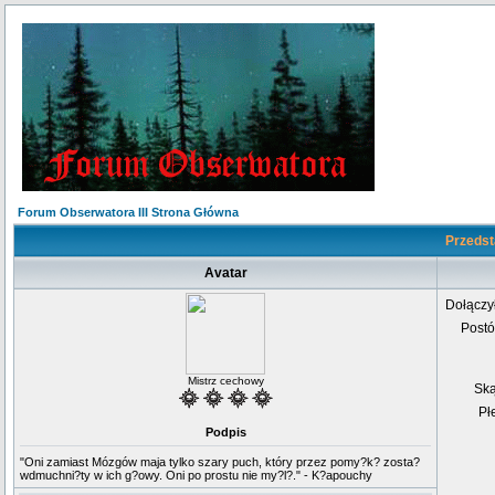
Forum Obserwatora III Strona Główna
Przedst
Avatar
Dołączy
Post
Mistrz cechowy
Sk
Pł
Podpis
"Oni zamiast Mózgów maja tylko szary puch, który przez pomy?k? zosta?
wdmuchni?ty w ich g?owy. Oni po prostu nie my?l?." - K?apouchy